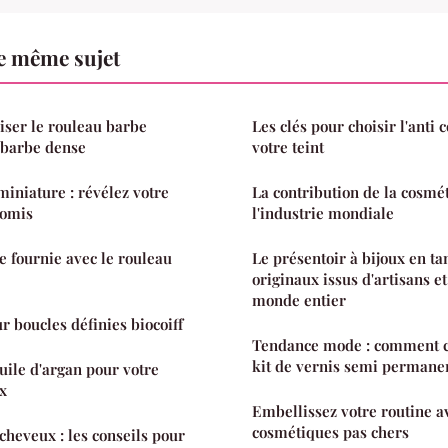
e même sujet
liser le rouleau barbe
Les clés pour choisir l'anti 
 barbe dense
votre teint
miniature : révélez votre
La contribution de la cosmét
romis
l'industrie mondiale
e fournie avec le rouleau
Le présentoir à bijoux en ta
originaux issus d'artisans e
monde entier
 boucles définies biocoiff
Tendance mode : comment ch
kit de vernis semi permane
huile d'argan pour votre
x
Embellissez votre routine a
cosmétiques pas chers
cheveux : les conseils pour