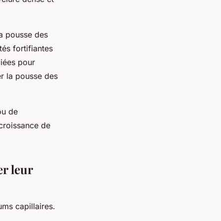
la pousse des
és fortifiantes
ciées pour
er la pousse des
ou de
 croissance de
r leur
ums capillaires.