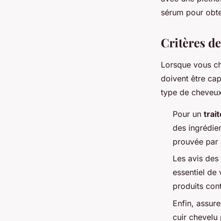
admin
•
5 avril 2024
•
3 min de lecture
sérum pour obten
Critères de
Lorsque vous ch
doivent être cap
type de cheveux 
Pour un
trai
des ingrédien
prouvée par 
Les avis des
essentiel de
produits con
Enfin, assur
cuir chevelu 