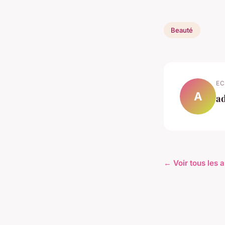
Beauté
EC
A
a
← Voir tous les a