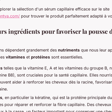
lorer la sélection d'un sérum capillaire efficace sur le site
entya.com/
pour trouver le produit parfaitement adapté à v
rs ingrédients pour favoriser la pousse 
ins dépendent grandement des
nutriments
que nous leur a
 les
vitamines
et
protéines
sont essentielles.
es
telles que la vitamine E, A et les vitamines du groupe B,
mine B8), sont cruciales pour la santé capillaire. Elles nourris
uvent aider à renforcer les cheveux dès la racine, favorisan
aine.
es
, en particulier la kératine, qui est la protéine principale 
 pour réparer et renforcer la fibre capillaire. Des cheveux
eux à la casse, un facteur important pour conserver une che