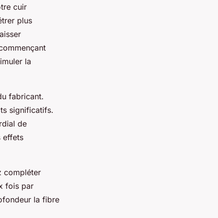
tre cuir
trer plus
aisser
 commençant
imuler la
du fabricant.
 significatifs.
rdial de
 effets
z compléter
x fois par
ofondeur la fibre