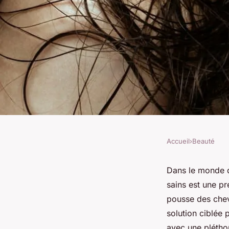
Accueil
›
Beauté
BEAUTÉ
Produit pour la pous
Dans le monde de
sains est une p
Choisissez le bon s
pousse des chev
solution ciblée 
avec une pléthor