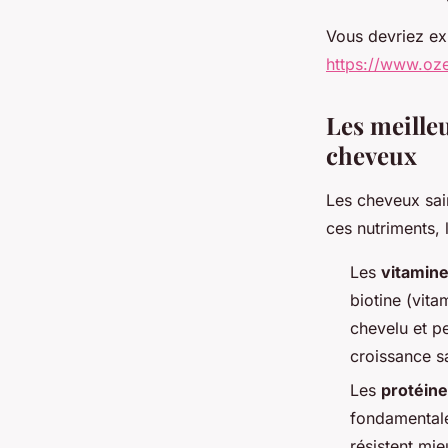
Vous devriez exp
https://www.oz
Les meilleu
cheveux
Les cheveux sa
ces nutriments,
Les
vitamin
biotine (vita
chevelu et pe
croissance s
Les
protéin
fondamentales
résistent mi