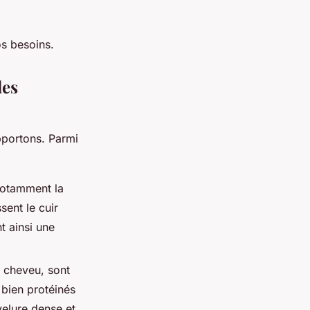
os besoins.
des
pportons. Parmi
 notamment la
sent le cuir
t ainsi une
du cheveu, sont
 bien protéinés
velure dense et