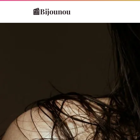
📰
Bijounou