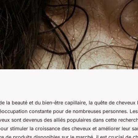
se des cheveux :
 la beauté et du bien-être capillaire, la quête de cheveux l
réoccupation constante pour de nombreuses personnes. Les
érum
eux sont devenus des alliés populaires dans cette recherch
pour stimuler la croissance des cheveux et améliorer leur s
e de produits disponibles sur le marché, il est crucial de ch