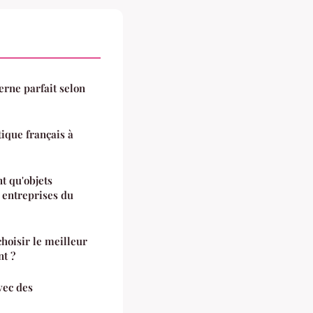
cerne parfait selon
ique français à
nt qu'objets
t entreprises du
oisir le meilleur
nt ?
vec des