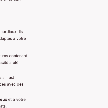
mordiaux. Ils
adaptés à votre
rums contenant
acité a été
s il est
nces avec des
veux
et à votre
ats.