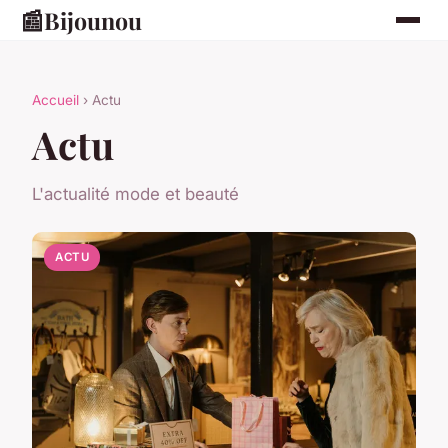
📰
Bijounou
Accueil
› Actu
Actu
L'actualité mode et beauté
ACTU