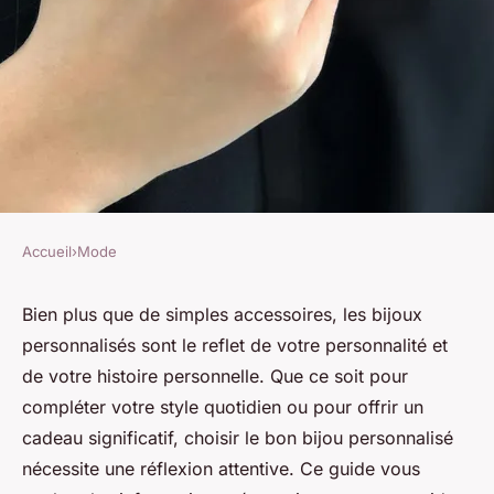
Accueil
›
Mode
MODE
Guide pratique : comment
Bien plus que de simples accessoires, les bijoux
personnalisés sont le reflet de votre personnalité et
choisir des bijoux
de votre histoire personnelle. Que ce soit pour
personnalisés qui vous
compléter votre style quotidien ou pour offrir un
ressemblent ?
cadeau significatif, choisir le bon bijou personnalisé
nécessite une réflexion attentive. Ce guide vous
admin
•
4 juillet 2024
•
3 min de lecture