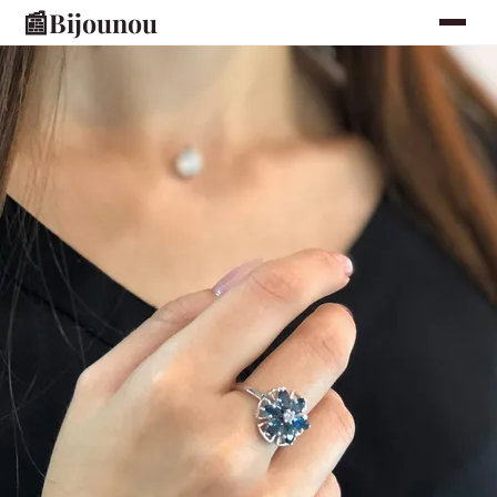
📰
Bijounou