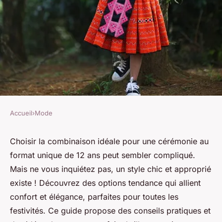
Accueil
›
Mode
MODE
La combinaison cérémonie
Choisir la combinaison idéale pour une cérémonie au
format unique de 12 ans peut sembler compliqué.
parfaite pour fille de 12 ans
Mais ne vous inquiétez pas, un style chic et approprié
existe ! Découvrez des options tendance qui allient
admin
•
13 janvier 2025
•
6 min de lecture
confort et élégance, parfaites pour toutes les
festivités. Ce guide propose des conseils pratiques et