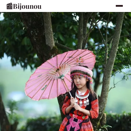
📰
Bijounou