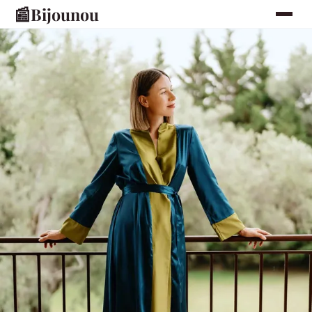
📰
Bijounou