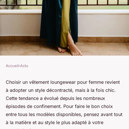
Accueil
›
Actu
ACTU
Quelle matière et quel style de
Choisir un vêtement loungewear pour femme revient
à adopter un style décontracté, mais à la fois chic.
vêtement loungewear pour
Cette tendance a évolué depuis les nombreux
femme choisir ?
épisodes de confinement. Pour faire le bon choix
entre tous les modèles disponibles, pensez avant tout
admin
•
10 février 2024
•
2 min de lecture
à la matière et au style le plus adapté à votre