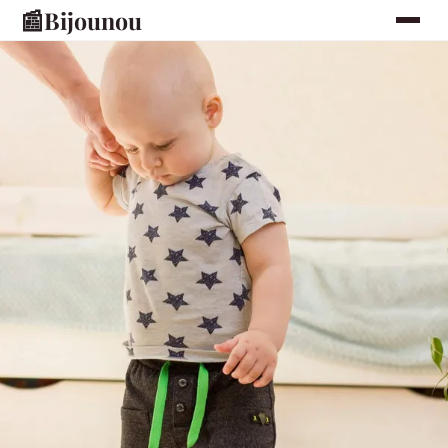
📰
Bijounou