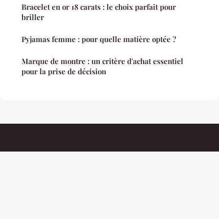
Bracelet en or 18 carats : le choix parfait pour
briller
Pyjamas femme : pour quelle matière optée ?
Marque de montre : un critère d'achat essentiel
pour la prise de décision
Bijounou
Mentions légales
Contact
© 2026 Bijounou. Tous droits réservés.