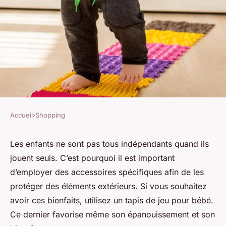
Accueil
›
Shopping
SHOPPING
Les avantages d'utiliser un
Les enfants ne sont pas tous indépendants quand ils
jouent seuls. C’est pourquoi il est important
tapis de jeu pour bébé
d’employer des accessoires spécifiques afin de les
protéger des éléments extérieurs. Si vous souhaitez
admin
•
27 janvier 2024
•
2 min de lecture
avoir ces bienfaits, utilisez un tapis de jeu pour bébé.
Ce dernier favorise même son épanouissement et son