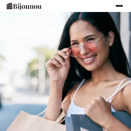
📰
Bijounou