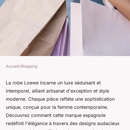
Accueil
›
Shopping
SHOPPING
Robe loewe : découvrez
La robe Loewe incarne un luxe séduisant et
intemporel, alliant artisanat d'exception et style
l'élégance du luxe pour femme
moderne. Chaque pièce reflète une sophistication
unique, conçue pour la femme contemporaine.
admin
•
9 novembre 2024
•
10 min de lecture
Découvrez comment cette marque espagnole
redéfinit l'élégance à travers des designs audacieux