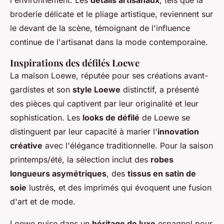
l'environnement. Les
détails artisanaux
, tels que la
broderie délicate et le pliage artistique, reviennent sur
le devant de la scène, témoignant de l'influence
continue de l'artisanat dans la mode contemporaine.
Inspirations des défilés Loewe
La maison Loewe, réputée pour ses créations avant-
gardistes et son
style Loewe
distinctif, a présenté
des pièces qui captivent par leur originalité et leur
sophistication. Les
looks de défilé
de Loewe se
distinguent par leur capacité à marier l'
innovation
créative
avec l'élégance traditionnelle. Pour la saison
printemps/été, la sélection inclut des
robes
longueurs asymétriques
, des
tissus en satin de
soie
lustrés, et des imprimés qui évoquent une fusion
d'art et de mode.
Loewe puise dans un
héritage de luxe
espagnol pour